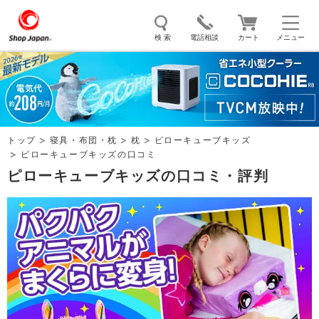
検 索
電話相談
カート
メニュー
トゥルースリーパー
ソイリッチ
ここひえ
枕
掃除機
クッキングプロ
補聴器
マイキュット
トップ
寝具・布団・枕
枕
ピローキューブキッズ
エアコン
オーラルスマイル
ピローキューブキッズの口コミ
ピローキューブキッズの口コミ・評判