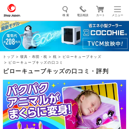
検 索
電話相談
カート
メニュー
トゥルースリーパー
ソイリッチ
ここひえ
枕
掃除機
クッキングプロ
補聴器
マイキュット
トップ
寝具・布団・枕
枕
ピローキューブキッズ
エアコン
オーラルスマイル
ピローキューブキッズの口コミ
ピローキューブキッズの口コミ・評判