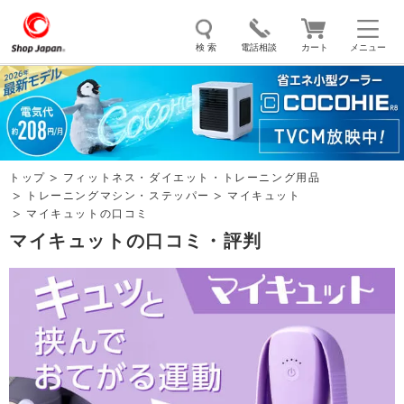
検 索
電話相談
カート
メニュー
トゥルースリーパー
ソイリッチ
ここひえ
枕
掃除機
クッキングプロ
補聴器
マイキュット
トップ
フィットネス・ダイエット・トレーニング用品
エアコン
オーラルスマイル
トレーニングマシン・ステッパー
マイキュット
マイキュットの口コミ
マイキュットの口コミ・評判