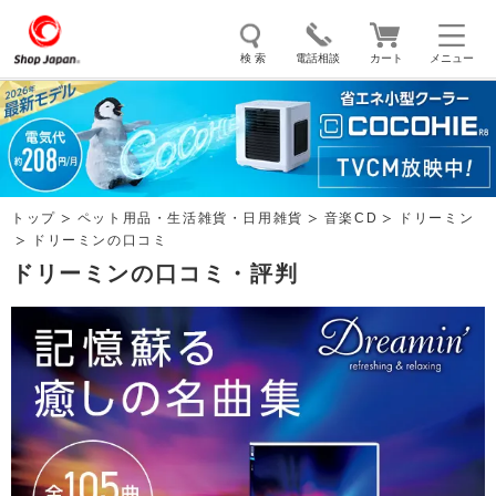
検 索
電話相談
カート
メニュー
トゥルースリーパー
ソイリッチ
ここひえ
枕
掃除機
クッキングプロ
補聴器
マイキュット
トップ
ペット用品・生活雑貨・日用雑貨
音楽CD
ドリーミン
エアコン
オーラルスマイル
ドリーミンの口コミ
ドリーミンの口コミ・評判