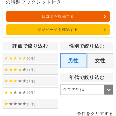
の特製ブックレット付き。
口コミを投稿する
商品ページを確認する
評価で絞り込む
性別で絞り込む
★
★
★
★
★
(0件)
男性
女性
★
★
★
★
★
(1件)
年代で絞り込む
★
★
★
★
★
(1件)
★
★
★
★
★
(0件)
★
★
★
★
★
(0件)
条件をクリアする