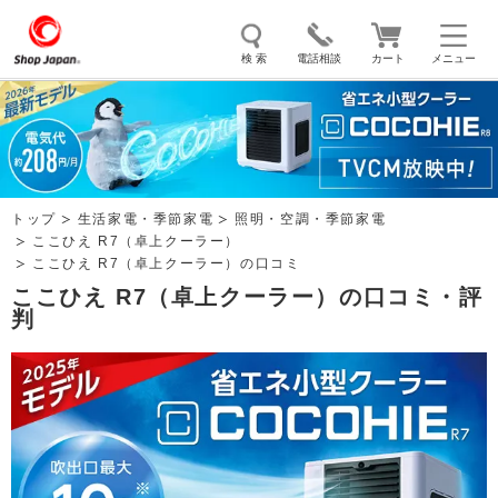
検 索
電話相談
カート
メニュー
トゥルースリーパー
ソイリッチ
ここひえ
枕
掃除機
クッキングプロ
補聴器
マイキュット
トップ
生活家電・季節家電
照明・空調・季節家電
エアコン
オーラルスマイル
ここひえ R7（卓上クーラー）
ここひえ R7（卓上クーラー）の口コミ
ここひえ R7（卓上クーラー）の口コミ・評
判