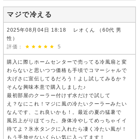
マジで冷える
2025年08月04日 18:18 レオくん （60代 男
性）
評価：
5
購入に際しホームセンターで売ってる冷風扇と変
わらないと思いつつ価格も手頃でコマーシャルで
大げさに宣伝してるだろう！よし試してみるか？
そんな興味本意で購入しました♪
最初部屋のクーラー付けず水だけで試して
え？なにこれ！マジに風の冷たいクーラーみたい
なんです、これ良いかも！。最近の夏の猛暑で
風呂上がりほてった。身体冷やしてめっちゃイイ
待てよ？氷水タンクに入れたら凄く冷たい風が！
もう手放せないくらい気に入ってます！