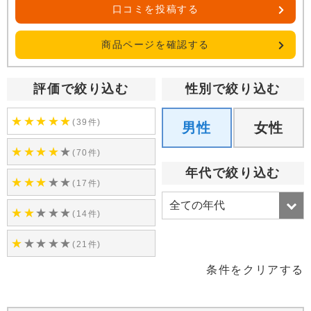
口コミを投稿する
商品ページを確認する
評価で絞り込む
性別で絞り込む
★
★
★
★
★
(39件)
男性
女性
★
★
★
★
★
(70件)
年代で絞り込む
★
★
★
★
★
(17件)
★
★
★
★
★
(14件)
★
★
★
★
★
(21件)
条件をクリアする