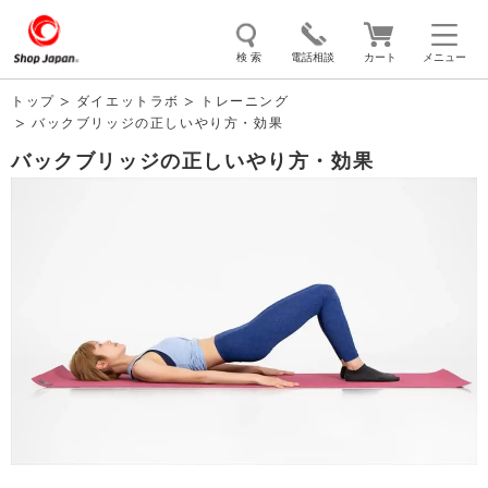
検 索
電話相談
カート
メニュー
トップ
ダイエットラボ
トレーニング
バックブリッジの正しいやり方・効果
トゥルースリーパー
ソイリッチ
ここひえ
枕
バックブリッジの正しいやり方・効果
掃除機
クッキングプロ
補聴器
マイキュット
エアコン
オーラルスマイル