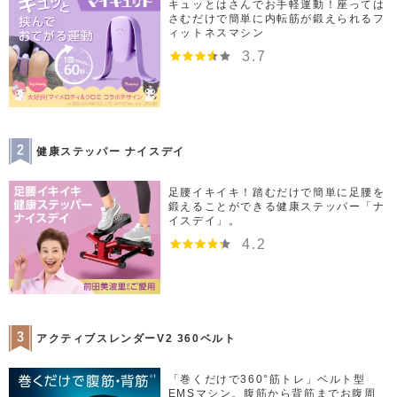
キュッとはさんでお手軽運動！座っては
さむだけで簡単に内転筋が鍛えられるフ
ィットネスマシン
3.7
健康ステッパー ナイスデイ
足腰イキイキ！踏むだけで簡単に足腰を
鍛えることができる健康ステッパー「ナ
イスデイ」。
4.2
アクティブスレンダーV2 360ベルト
「巻くだけで360°筋トレ」ベルト型
EMSマシン。腹筋から背筋までお腹周